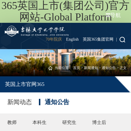
365英国上市(集团公司)官方
网站-Global Platform
导航
70年院庆
English
英国365集团官网
|
当前位置：
首页
>
新闻通知
>
通知公告
> 正文
英国上市官网365
新闻动态
通知公告
教师
本科生
研究生
博士后