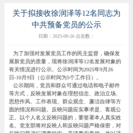
关于拟接收徐润泽等12名同志为
中共预备党员的公示
日期：2025-09-26 点击数：
为了加强对发展党员工作的民主监督，确保发
展新党员的质量，现将
徐润泽
等
12
名发展对象的
有关情况进行公示。公示时间为
2025年9月2
6
日
-
10
月
9日（公示时间为5个工作日）。
公示期间，党员和群众可通过电话和电子邮件
等方式，反映发展对象在理想信念、政治立场、
思想作风、工作表现、群众观念、廉洁自律等方
面的情况和问题。反映问题应实事求是、客观公
正。以个人名义反映问题的，要签署本人真实姓
名。党支部将对反映人和反映问题严格保密，对