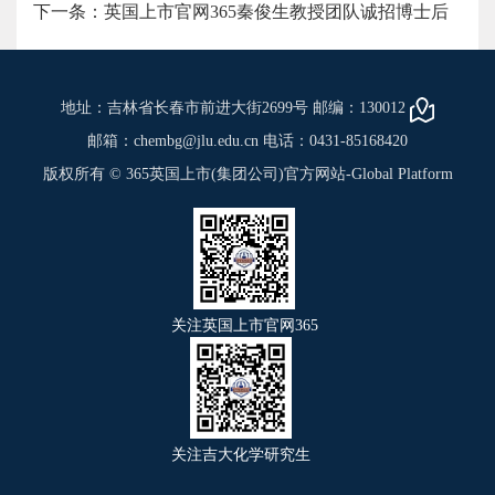
下一条：英国上市官网365秦俊生教授团队诚招博士后
地址：吉林省长春市前进大街2699号 邮编：130012
邮箱：chembg@jlu.edu.cn 电话：0431-85168420
版权所有 © 365英国上市(集团公司)官方网站-Global Platform
关注英国上市官网365
关注吉大化学研究生