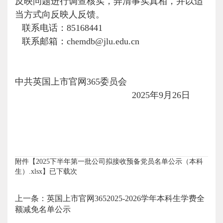
反映问题进行调查核实，弄清事实真相，并以适
当方式向反映人反馈。
联系电话：
85168441
联系邮箱：
chemdb@jlu.edu.cn
中共英国上市官网365委员会
2025年9月26日
附件【
2025下半年第一批公司拟接收预备党员名单公示（本科
生）.xlsx
】已下载
次
上一条：英国上市官网3652025-2026学年本科生学费全
额减免名单公示