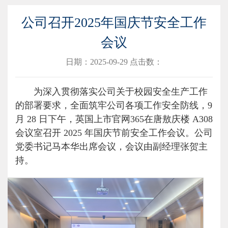
公司召开2025年国庆节安全工作
会议
日期：2025-09-29 点击数：
为深入贯彻落实公司关于校园安全生产工作
的部署要求，全面筑牢公司各项工作安全防线，9
月 28 日下午，英国上市官网365在唐敖庆楼 A308
会议室召开 2025 年国庆节前安全工作会议。公司
党委书记马本华出席会议，会议由副经理张贺主
持。