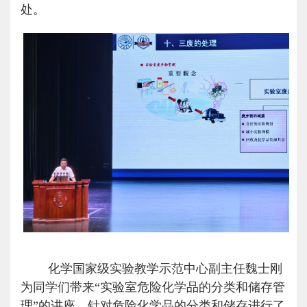
处。
化学国家级实验教学示范中心副主任魏士刚
为同学们带来
“实验室危险化学品的分类和储存管
理”的讲座，针对危险化学品的分类和储存进行了