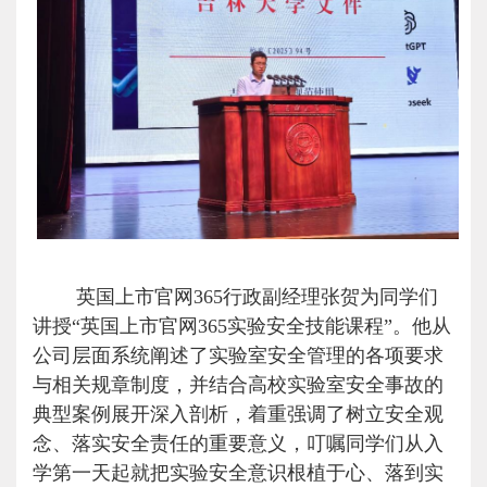
英国上市官网365行政副经理张贺为同学们
讲授
“英国上市官网365实验安全技能课程”。他从
公司层面系统阐述了实验室安全管理的各项要求
与相关规章制度，并结合高校实验室安全事故的
典型案例展开深入剖析，着重强调了树立安全观
念、落实安全责任的重要意义，叮嘱同学们从入
学第一天起就把实验安全意识根植于心、落到实