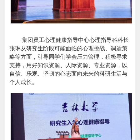
集团员工心理健康指导中心心理指导科科长
张琳
从
研究生阶段可能面临的心理
挑战、
调适策
略
等方面，
引导同学们学会压力管理，积极寻求
支持，
用好知识资源、人际资源、专业资源，
以
自信、乐观、坚韧的心态
面向未来的
科研生活与
个人成长。