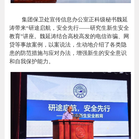
集团保卫处宣传信息办公室
正科级秘书
魏延
涛
带来
“
研途启航，安全先行
——研究生新生安全
教育
”
讲座。
魏延涛结合高校高发的电信诈骗、网
贷等事故案例，以案说法，生动
地
介绍了各类隐
患的防范措施与应对办法，增强新生的安全意识
和自我保护能力。