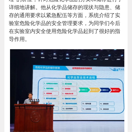
详细地讲解。他从化学品储存的现状与隐患、储
存的通用要求以紧急配伍等方面，系统介绍了实
验室危险化学品的安全管理要求，为同学们今后
在实验室内安全使用危险化学品起到了很好的指
导作用。